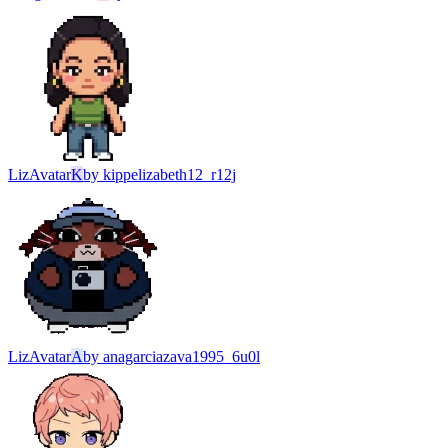
Liz
Avatar
K
by
kippelizabeth12_r12j
Liz
Avatar
A
by
anagarciazava1995_6u0l