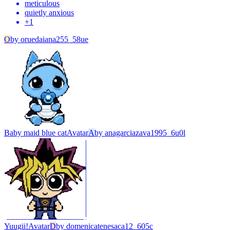
meticulous
quietly anxious
+
1
O
by
oruedaiana255_58ue
Baby maid blue cat
Avatar
A
by
anagarciazava1995_6u0l
Yuugii!
Avatar
D
by
domenicatenesaca12_605c