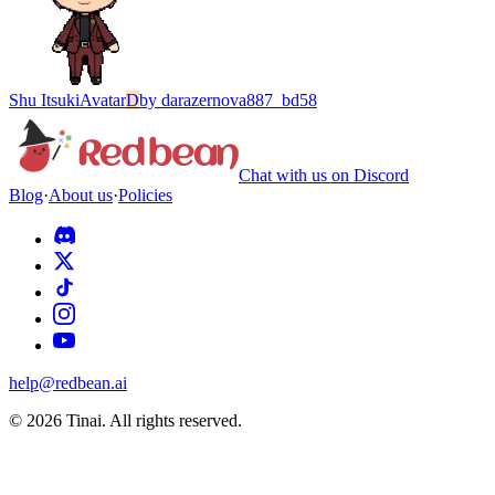
Shu Itsuki
Avatar
D
by
darazernova887_bd58
Chat with us on Discord
Blog
·
About us
·
Policies
help@redbean.ai
© 2026 Tinai. All rights reserved.