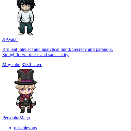
Л
Avatar
Brilliant intellect and analytical mind. Secrecy and paranoia.
Straightforwardness and sarcasticity.
M
by
mhuj3580_lawc
Personita
Mago
mischievous