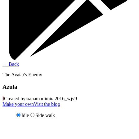
←
Back
The Avatar's Enemy
Azula
I
Created by
ioanamartimira2016_wjv9
Make your own
Visit the blog
Idle
Side walk