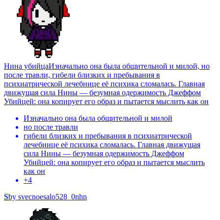
Нина убийца
Изначально она была общительной и милой, но
после травли, гибели близких и пребывания в
психиатрической лечебнице её психика сломалась. Главная
движущая сила Нины — безумная одержимость Джеффом
Убийцей: она копирует его образ и пытается мыслить как он
Изначально она была общительной и милой
но после травли
гибели близких и пребывания в психиатрической
лечебнице её психика сломалась. Главная движущая
сила Нины — безумная одержимость Джеффом
Убийцей: она копирует его образ и пытается мыслить
как он
+
4
S
by
svecnoesalo528_0nhn