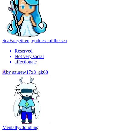
SeaFairy
Siren, goddess of the sea
Reserved
Not very social
affectionate
A
by
azurew17x3_gk68
Mentally
Cloudling