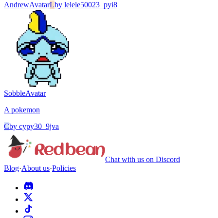
Andrew
Avatar
L
by
lelele50023_pyi8
Sobble
Avatar
A pokemon
C
by
cypy30_9jva
Chat with us on Discord
Blog
·
About us
·
Policies