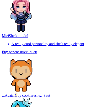
Mizi
She’s an idol
A really cool personality and she’s really elegant
P
by
panchasrilek_o9cb
...
Avatar
C
by
cookieresliez_8eut