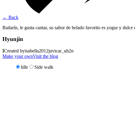
←
Back
Bailarín, le gusta cantar, su sabor de helado favorito es yogur y dulc
Hyunjin
I
Created by
isabella2012juvicar_uh2n
Make your own
Visit the blog
Idle
Side walk