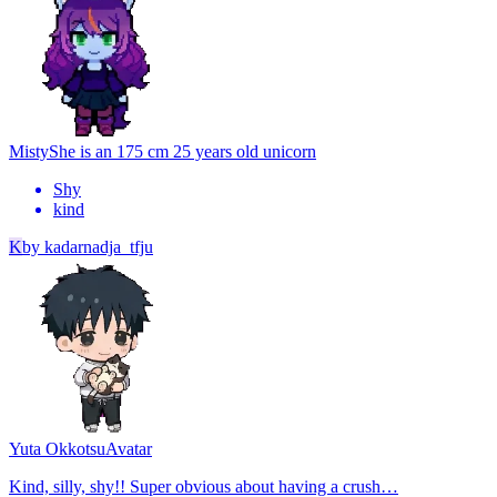
Misty
She is an 175 cm 25 years old unicorn
Shy
kind
K
by
kadarnadja_tfju
Yuta Okkotsu
Avatar
Kind, silly, shy!! Super obvious about having a crush…