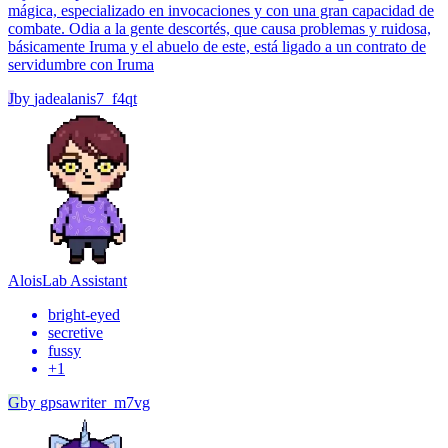
mágica, especializado en invocaciones y con una gran capacidad de
combate. Odia a la gente descortés, que causa problemas y ruidosa,
básicamente Iruma y el abuelo de este, está ligado a un contrato de
servidumbre con Iruma
J
by
jadealanis7_f4qt
Alois
Lab Assistant
bright-eyed
secretive
fussy
+
1
G
by
gpsawriter_m7vg