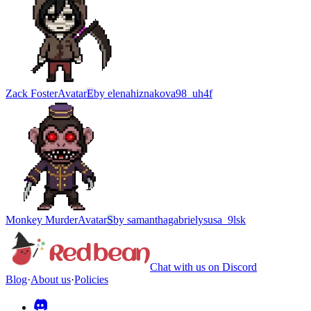
Zack Foster
Avatar
E
by
elenahiznakova98_uh4f
Monkey Murder
Avatar
S
by
samanthagabrielysusa_9lsk
Chat with us on Discord
Blog
·
About us
·
Policies