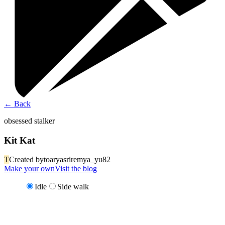
←
Back
obsessed stalker
Kit Kat
T
Created by
toaryasriremya_yu82
Make your own
Visit the blog
Idle
Side walk