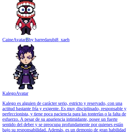
Caine
Avatar
B
by
barredarubi8_xaeh
Kalego
Avatar
Kalego es alguien de carácter serio, estricto y reservado, con una
actitud bastante fría y exigente. Es muy disciplinado, responsable y
perfeccionista, y tiene poca paciencia para las tonterías o la falta de
esfuerzo. A pesar de su apariencia intimidante, posee un fuerte
sentido del deber y se preocupa profundamente por quienes están
bajo su responsabilidad. Además, es un demonio de gran habilidad