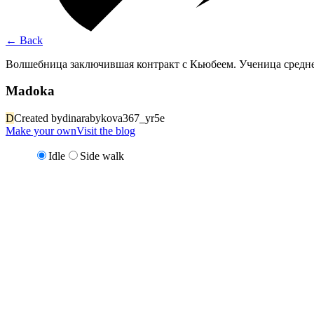
←
Back
Волшебница заключившая контракт с Кьюбеем. Ученица средн
Madoka
D
Created by
dinarabykova367_yr5e
Make your own
Visit the blog
Idle
Side walk