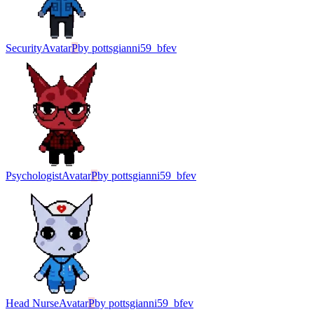
Security
Avatar
P
by
pottsgianni59_bfev
Psychologist
Avatar
P
by
pottsgianni59_bfev
Head Nurse
Avatar
P
by
pottsgianni59_bfev