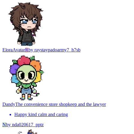
Elora
Avatar
R
by
raystaypadoarmy7_h7sb
Dandy
The convenience store shopkeep and the lawyer
Happy kind calm and caring
N
by
nda020617_pptz