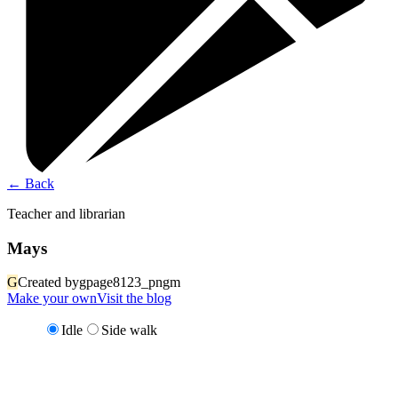
←
Back
Teacher and librarian
Mays
G
Created by
gpage8123_pngm
Make your own
Visit the blog
Idle
Side walk