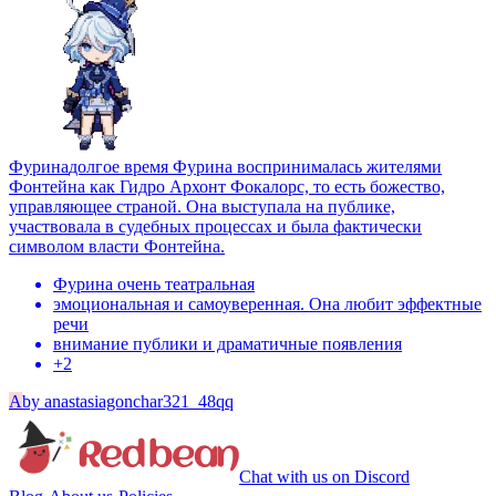
Фурина
долгое время Фурина воспринималась жителями
Фонтейна как Гидро Архонт Фокалорс, то есть божество,
управляющее страной. Она выступала на публике,
участвовала в судебных процессах и была фактически
символом власти Фонтейна.
Фурина очень театральная
эмоциональная и самоуверенная. Она любит эффектные
речи
внимание публики и драматичные появления
+
2
A
by
anastasiagonchar321_48qq
Chat with us on Discord