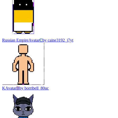
Russian Empire
Avatar
C
by
caine3192_j7yt
K
Avatar
B
by
borribell_80uc