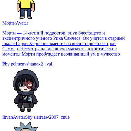
Морти
Avatar
Морти — 14-летний подросток, внук блестящего и
эксцентричного учёного Рика Санчеса. Он учится в старшей
школе Гарри Херпсона вместе со своей старшей сестрой
Саммер. Несмотря на внешнюю мягкость, в критические
моменты Морти пробуждает неожиданный ум и мужество
P
by
pelmenvshtanax2_ival
Ihvan
Avatar
S
by
sierraaw2007_cnue