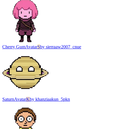
Cherry Gum
Avatar
S
by
sierraaw2007_cnue
Saturn
Avatar
K
by
khanziaakun_5pkn