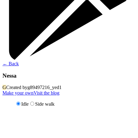
←
Back
Nessa
G
Created by
g89497216_yed1
Make your own
Visit the blog
Idle
Side walk