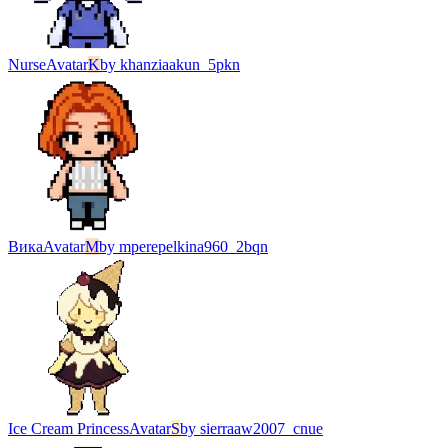
Nurse
Avatar
K
by
khanziaakun_5pkn
Вика
Avatar
M
by
mperepelkina960_2bqn
Ice Cream Princess
Avatar
S
by
sierraaw2007_cnue