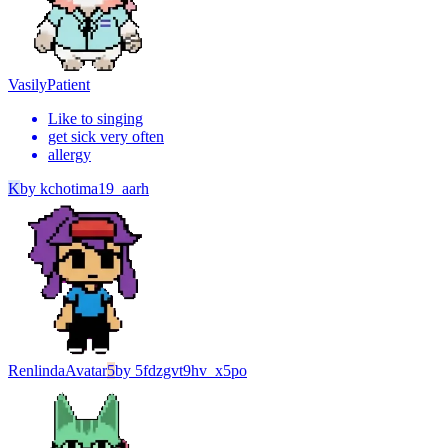
Vasily
Patient
Like to singing
get sick very often
allergy
K
by
kchotima19_aarh
Renlinda
Avatar
5
by
5fdzgvt9hv_x5po