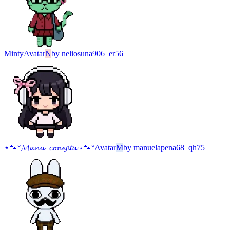
Minty
Avatar
N
by
neliosuna906_er56
⋆🐾°𝓜𝓪𝓷𝓾_𝓬𝓸𝓷𝓮𝓳𝓲𝓽𝓪 ⋆🐾°
Avatar
M
by
manuelapena68_qh75