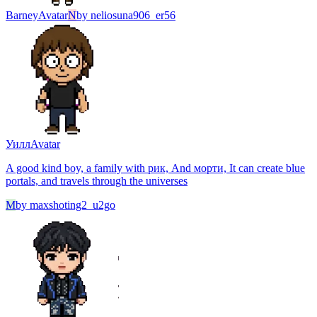
Barney
Avatar
N
by
neliosuna906_er56
Уилл
Avatar
A good kind boy, a family with рик, And морти, It can create blue
portals, and travels through the universes
M
by
maxshoting2_u2go