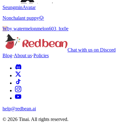
Seungmin
Avatar
Nonchalant puppy🐶
W
by
watermelonmelon603_hx0e
Chat with us on Discord
Blog
·
About us
·
Policies
help@redbean.ai
© 2026 Tinai. All rights reserved.