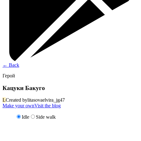
←
Back
Герой
Кацуки Бакуго
L
Created by
litasovaelvira_jg47
Make your own
Visit the blog
Idle
Side walk