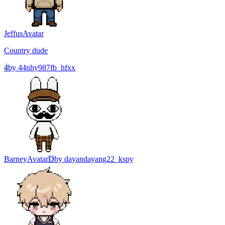
Jeffus
Avatar
Country dude
4
by
44nhy987fb_hfxx
Barney
Avatar
D
by
dayandayang22_kspy