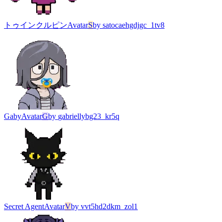
トゥインクルピン
Avatar
S
by
satocaehgdjgc_1tv8
Gaby
Avatar
G
by
gabriellybg23_kr5q
Secret Agent
Avatar
V
by
vvt5hd2dkm_zol1