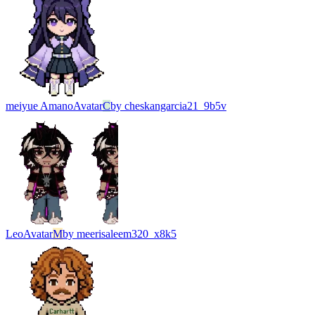
meiyue Amano
Avatar
C
by
cheskangarcia21_9b5v
Leo
Avatar
M
by
meerisaleem320_x8k5