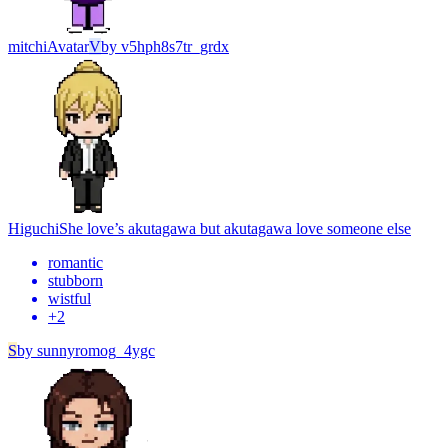
mitchi
Avatar
V
by
v5hph8s7tr_grdx
Higuchi
She love’s akutagawa but akutagawa love someone else
romantic
stubborn
wistful
+
2
S
by
sunnyromog_4ygc