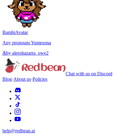
Bambi
Avatar
Any pronouns Yumesona
A
by
aleeshazarra_owe2
Chat with us on Discord
Blog
·
About us
·
Policies
help@redbean.ai