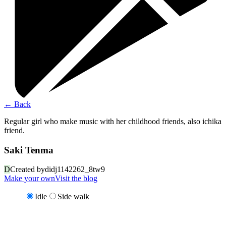
←
Back
Regular girl who make music with her childhood friends, also ichika
friend.
Saki Tenma
D
Created by
didj1142262_8tw9
Make your own
Visit the blog
Idle
Side walk