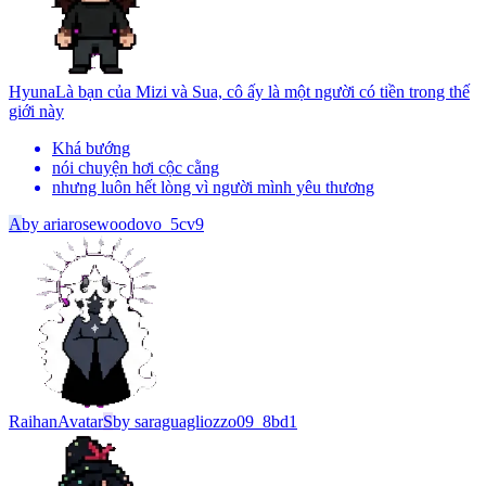
Hyuna
Là bạn của Mizi và Sua, cô ấy là một người có tiền trong thế
giới này
Khá bướng
nói chuyện hơi cộc cằng
nhưng luôn hết lòng vì người mình yêu thương
A
by
ariarosewoodovo_5cv9
Raihan
Avatar
S
by
saraguagliozzo09_8bd1