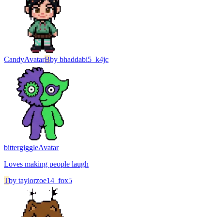
Candy
Avatar
B
by
bhaddabi5_k4jc
bittergiggle
Avatar
Loves making people laugh
T
by
taylorzoe14_fox5