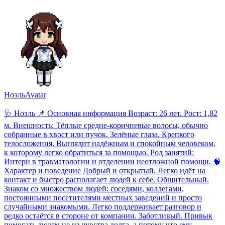
Ноэль
Avatar
🩺 Ноэль 📌 Основная информация Возраст: 26 лет. Рост: 1,82
м. Внешность: Тёплые средне-коричневые волосы, обычно
собранные в хвост или пучок. Зелёные глаза. Крепкого
телосложения. Выглядит надёжным и спокойным человеком,
к которому легко обратиться за помощью. Род занятий:
Интерн в травматологии и отделении неотложной помощи. 🧠
Характер и поведение Добрый и открытый. Легко идёт на
контакт и быстро располагает людей к себе. Общительный.
Знаком со множеством людей: соседями, коллегами,
постоянными посетителями местных заведений и просто
случайными знакомыми. Легко поддерживает разговор и
редко остаётся в стороне от компании. Заботливый. Привык
помогать людям не из чувства долга, а потому что ему