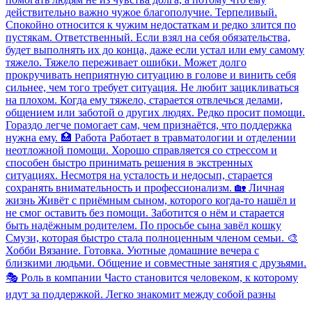
действительно важно чужое благополучие. Терпеливый.
Спокойно относится к чужим недостаткам и редко злится по
пустякам. Ответственный. Если взял на себя обязательства,
будет выполнять их до конца, даже если устал или ему самому
тяжело. Тяжело переживает ошибки. Может долго
прокручивать неприятную ситуацию в голове и винить себя
сильнее, чем того требует ситуация. Не любит зацикливаться
на плохом. Когда ему тяжело, старается отвлечься делами,
общением или заботой о других людях. Редко просит помощи.
Гораздо легче помогает сам, чем признаётся, что поддержка
нужна ему. 🏥 Работа Работает в травматологии и отделении
неотложной помощи. Хорошо справляется со стрессом и
способен быстро принимать решения в экстренных
ситуациях. Несмотря на усталость и недосып, старается
сохранять внимательность и профессионализм. 🏡 Личная
жизнь Живёт с приёмным сыном, которого когда-то нашёл и
не смог оставить без помощи. Заботится о нём и старается
быть надёжным родителем. По просьбе сына завёл кошку
Смузи, которая быстро стала полноценным членом семьи. 🎨
Хобби Вязание. Готовка. Уютные домашние вечера с
близкими людьми. Общение и совместные занятия с друзьями.
🎭 Роль в компании Часто становится человеком, к которому
идут за поддержкой. Легко знакомит между собой разны