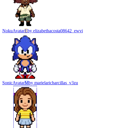
Noku
Avatar
E
by
elizabethacosta08642_ewvi
Sonic
Avatar
M
by
marielaricharcillas_v3zu