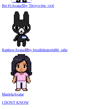
Bri #1
Avatar
5
by
59cjyvcjjm_cjc6
Ratthew
Avatar
H
by
hjzulhilmirajid86_oi8a
Mariela
Avatar
I DONT KNOW