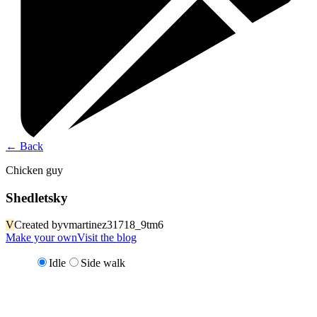
←
Back
Chicken guy
Shedletsky
V
Created by
vmartinez31718_9tm6
Make your own
Visit the blog
Idle
Side walk