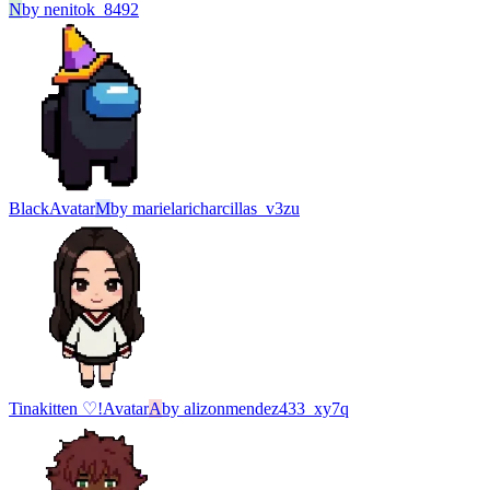
N
by
nenitok_8492
Black
Avatar
M
by
marielaricharcillas_v3zu
Tinakitten ♡!
Avatar
A
by
alizonmendez433_xy7q