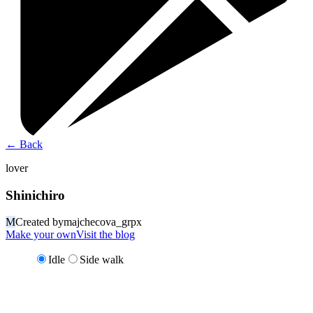
←
Back
lover
Shinichiro
M
Created by
majchecova_grpx
Make your own
Visit the blog
Idle
Side walk