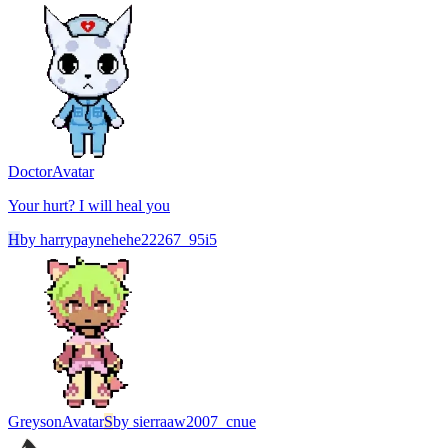
Doctor
Avatar
Your hurt? I will heal you
H
by
harrypaynehehe22267_95i5
Greyson
Avatar
S
by
sierraaw2007_cnue