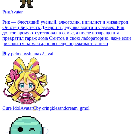
Рик
Avatar
Рик — блестящий учёный, алкоголик, нигилист и мизантроп.
Он отец Бет, тесть Джерри и дедушка морти и Саммер. Рик
долгое время отсутствовал в семье, а после возвращения
превратил гараж дома Смитов в свою лабораторию, даже если
рик злится на макса, он все еще переживает за него
P
by
pelmenvshtanax2_ival
Cure Idol
Avatar
C
by
cringklesandcream_gmol