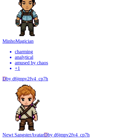
Minho
Magician
charming
analytical
amused by chaos
+
1
D
by
d6jmpv2fv4_cp7h
Newt Sangster
Avatar
D
by
d6jmpv2fv4_cp7h