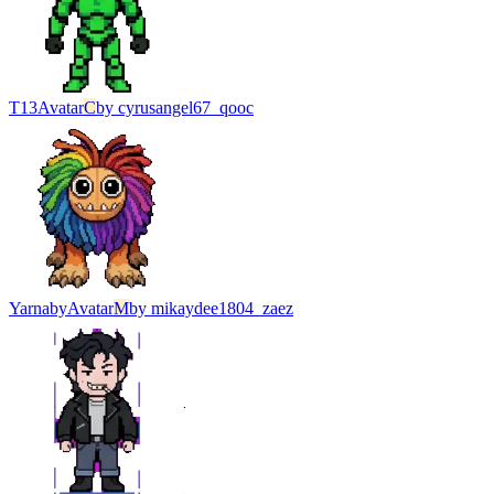
T13
Avatar
C
by
cyrusangel67_qooc
Yarnaby
Avatar
M
by
mikaydee1804_zaez