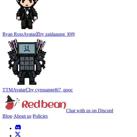
Ryan Ross
Avatar
Z
by
zaidaaung_l0j9
TTM
Avatar
C
by
cyrusangel67_qooc
Chat with us on Discord
Blog
·
About us
·
Policies