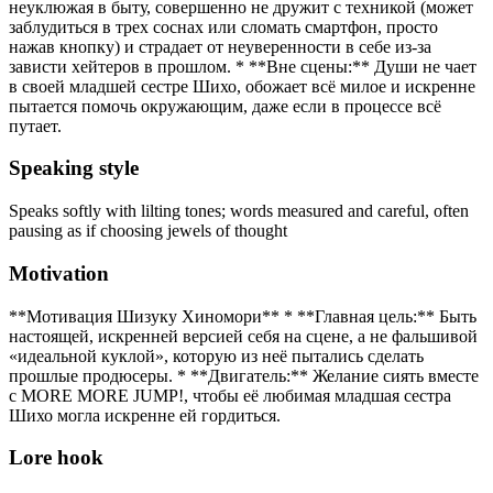
неуклюжая в быту, совершенно не дружит с техникой (может
заблудиться в трех соснах или сломать смартфон, просто
нажав кнопку) и страдает от неуверенности в себе из-за
зависти хейтеров в прошлом. * **Вне сцены:** Души не чает
в своей младшей сестре Шихо, обожает всё милое и искренне
пытается помочь окружающим, даже если в процессе всё
путает.
Speaking style
Speaks softly with lilting tones; words measured and careful, often
pausing as if choosing jewels of thought
Motivation
**Мотивация Шизуку Хиномори** * **Главная цель:** Быть
настоящей, искренней версией себя на сцене, а не фальшивой
«идеальной куклой», которую из неё пытались сделать
прошлые продюсеры. * **Двигатель:** Желание сиять вместе
с MORE MORE JUMP!, чтобы её любимая младшая сестра
Шихо могла искренне ей гордиться.
Lore hook