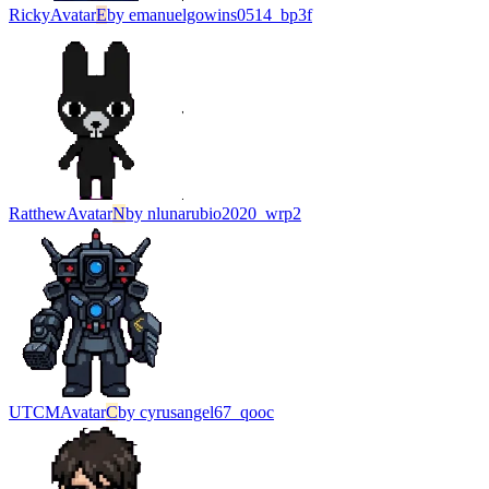
Ricky
Avatar
E
by
emanuelgowins0514_bp3f
Ratthew
Avatar
N
by
nlunarubio2020_wrp2
UTCM
Avatar
C
by
cyrusangel67_qooc