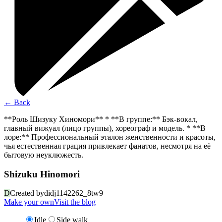
←
Back
**Роль Шизуку Хиномори** * **В группе:** Бэк-вокал,
главный вижуал (лицо группы), хореограф и модель. * **В
лоре:** Профессиональный эталон женственности и красоты,
чья естественная грация привлекает фанатов, несмотря на её
бытовую неуклюжесть.
Shizuku Hinomori
D
Created by
didj1142262_8tw9
Make your own
Visit the blog
Idle
Side walk