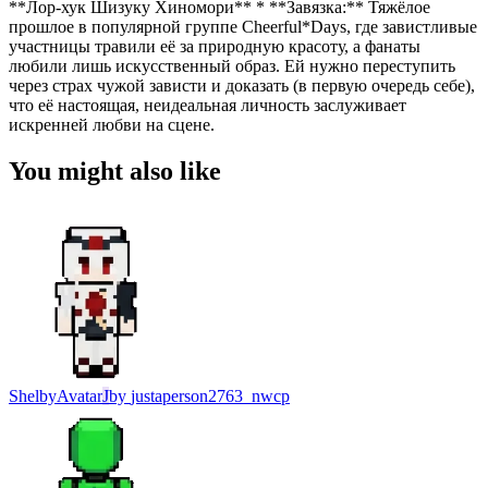
**Лор-хук Шизуку Хиномори** * **Завязка:** Тяжёлое
прошлое в популярной группе Cheerful*Days, где завистливые
участницы травили её за природную красоту, а фанаты
любили лишь искусственный образ. Ей нужно переступить
через страх чужой зависти и доказать (в первую очередь себе),
что её настоящая, неидеальная личность заслуживает
искренней любви на сцене.
You might also like
Shelby
Avatar
J
by
justaperson2763_nwcp