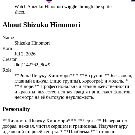
Watch
Shizuku Hinomori
wiggle through the sprite
sheet.
About
Shizuku Hinomori
Name
Shizuku Hinomori
Born
Jul 2, 2026
Creator
didj1142262_8tw9
Role
**Роль Шизуку Хиномори** * **В группе:** Бэк-вокал,
главный вижуал (лицо группы), хореограф и модель. *
**В лоре:** Профессиональный эталон женственности
и красоты, чья естественная грация привлекает фанатов,
несмотря на её бытовую неуклюжесть.
Personality
**Личность Шизуку Хиномори** * **Черты:** Невероятно
добрая, нежная, чистая сердцем и грациозная. Излучает ауру
идеальной старшей сестры. * **Проблема:** Тотально