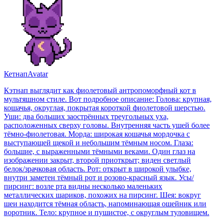
Кетнап
Avatar
Кэтнап выглядит как фиолетовый антропоморфный кот в
мультяшном стиле. Вот подробное описание: Голова: крупная,
кошачья, округлая, покрытая короткой фиолетовой шерстью.
Уши: два больших заострённых треугольных уха,
расположенных сверху головы. Внутренняя часть ушей более
тёмно-фиолетовая. Морда: широкая кошачья мордочка с
выступающей щекой и небольшим тёмным носом. Глаза:
большие, с выраженными тёмными веками. Один глаз на
изображении закрыт, второй приоткрыт; виден светлый
белок/зрачковая область. Рот: открыт в широкой улыбке,
внутри заметен тёмный рот и розово-красный язык. Усы/
пирсинг: возле рта видны несколько маленьких
металлических шариков, похожих на пирсинг. Шея: вокруг
шеи находится тёмная область, напоминающая ошейник или
воротник. Тело: крупное и пушистое, с округлым туловищем.