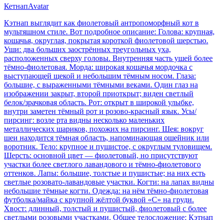
Кетнап
Avatar
Кэтнап выглядит как фиолетовый антропоморфный кот в
мультяшном стиле. Вот подробное описание: Голова: крупная,
кошачья, округлая, покрытая короткой фиолетовой шерстью.
Уши: два больших заострённых треугольных уха,
расположенных сверху головы. Внутренняя часть ушей более
тёмно-фиолетовая. Морда: широкая кошачья мордочка с
выступающей щекой и небольшим тёмным носом. Глаза:
большие, с выраженными тёмными веками. Один глаз на
изображении закрыт, второй приоткрыт; виден светлый
белок/зрачковая область. Рот: открыт в широкой улыбке,
внутри заметен тёмный рот и розово-красный язык. Усы/
пирсинг: возле рта видны несколько маленьких
металлических шариков, похожих на пирсинг. Шея: вокруг
шеи находится тёмная область, напоминающая ошейник или
воротник. Тело: крупное и пушистое, с округлым туловищем.
Шерсть: основной цвет — фиолетовый, но присутствуют
участки более светлого лавандового и тёмно-фиолетового
оттенков. Лапы: большие, толстые и пушистые; на них есть
светлые розовато-лавандовые участки. Когти: на лапах видны
небольшие тёмные когти. Одежда: на нём тёмно-фиолетовая
футболка/майка с крупной жёлтой буквой «C» на груди.
Хвост: длинный, толстый и пушистый, фиолетовый с более
светлыми розовыми участками. Общее телосложение: Кэтнап