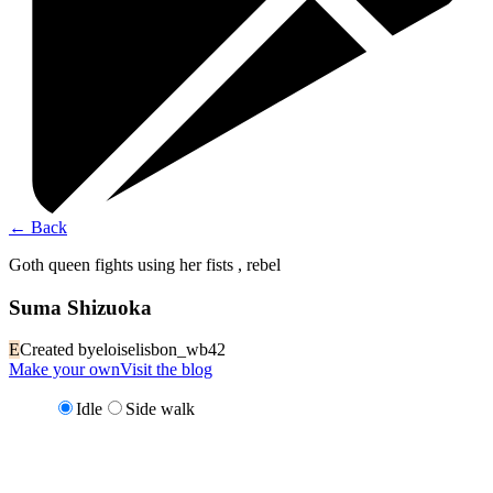
←
Back
Goth queen fights using her fists , rebel
Suma Shizuoka
E
Created by
eloiselisbon_wb42
Make your own
Visit the blog
Idle
Side walk