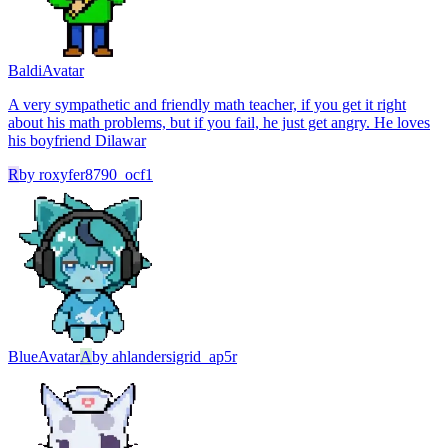
Baldi
Avatar
A very sympathetic and friendly math teacher, if you get it right
about his math problems, but if you fail, he just get angry. He loves
his boyfriend Dilawar
R
by
roxyfer8790_ocf1
Blue
Avatar
A
by
ahlandersigrid_ap5r