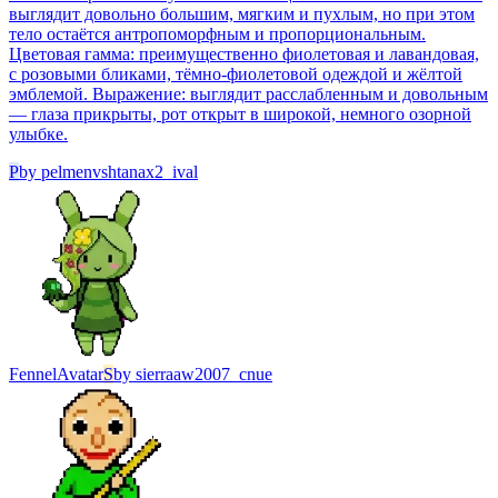
выглядит довольно большим, мягким и пухлым, но при этом
тело остаётся антропоморфным и пропорциональным.
Цветовая гамма: преимущественно фиолетовая и лавандовая,
с розовыми бликами, тёмно-фиолетовой одеждой и жёлтой
эмблемой. Выражение: выглядит расслабленным и довольным
— глаза прикрыты, рот открыт в широкой, немного озорной
улыбке.
P
by
pelmenvshtanax2_ival
Fennel
Avatar
S
by
sierraaw2007_cnue