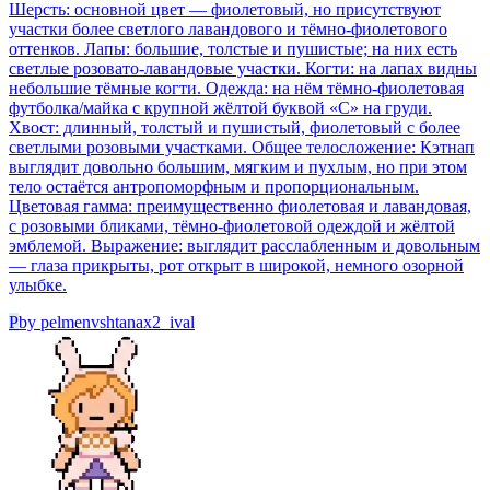
Шерсть: основной цвет — фиолетовый, но присутствуют
участки более светлого лавандового и тёмно-фиолетового
оттенков. Лапы: большие, толстые и пушистые; на них есть
светлые розовато-лавандовые участки. Когти: на лапах видны
небольшие тёмные когти. Одежда: на нём тёмно-фиолетовая
футболка/майка с крупной жёлтой буквой «C» на груди.
Хвост: длинный, толстый и пушистый, фиолетовый с более
светлыми розовыми участками. Общее телосложение: Кэтнап
выглядит довольно большим, мягким и пухлым, но при этом
тело остаётся антропоморфным и пропорциональным.
Цветовая гамма: преимущественно фиолетовая и лавандовая,
с розовыми бликами, тёмно-фиолетовой одеждой и жёлтой
эмблемой. Выражение: выглядит расслабленным и довольным
— глаза прикрыты, рот открыт в широкой, немного озорной
улыбке.
P
by
pelmenvshtanax2_ival