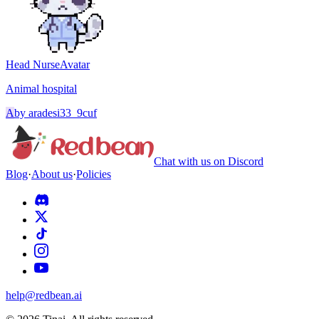
Head Nurse
Avatar
Animal hospital
A
by
aradesi33_9cuf
Chat with us on Discord
Blog
·
About us
·
Policies
help@redbean.ai