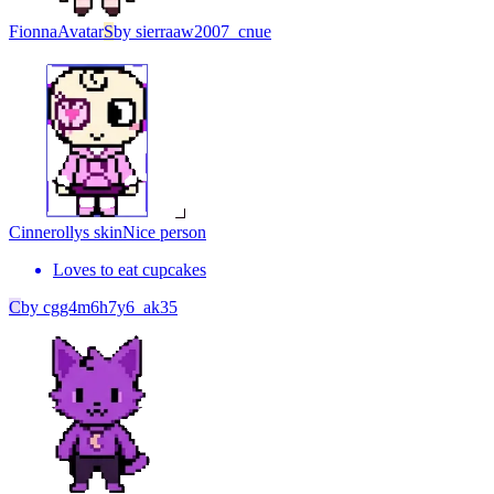
Fionna
Avatar
S
by
sierraaw2007_cnue
Cinnerollys skin
Nice person
Loves to eat cupcakes
C
by
cgg4m6h7y6_ak35