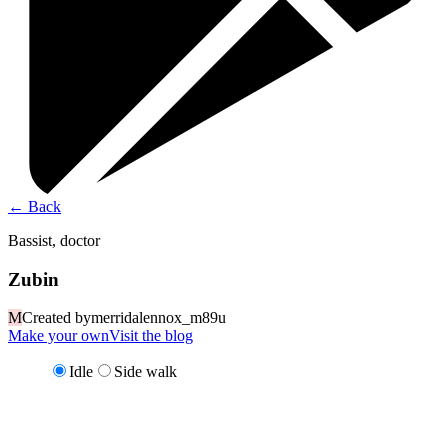
←
Back
Bassist, doctor
Zubin
M
Created by
merridalennox_m89u
Make your own
Visit the blog
Idle
Side walk