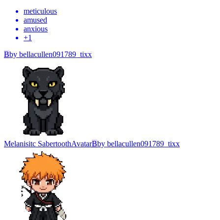
meticulous
amused
anxious
+
1
B
by
bellacullen091789_tixx
Melanisitc Sabertooth
Avatar
B
by
bellacullen091789_tixx