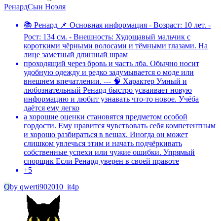
Ренард
Сын Ноэля
📚 Ренард 📌 Основная информация - Возраст: 10 лет. -
Рост: 134 см. - Внешность: Худощавый мальчик с
короткими чёрными волосами и тёмными глазами. На
лице заметный длинный шрам
проходящий через бровь и часть лба. Обычно носит
удобную одежду и редко задумывается о моде или
внешнем впечатлении. --- 🧠 Характер Умный и
любознательный Ренард быстро усваивает новую
информацию и любит узнавать что-то новое. Учёба
даётся ему легко
а хорошие оценки становятся предметом особой
гордости. Ему нравится чувствовать себя компетентным
и хорошо разбираться в вещах. Иногда он может
слишком увлечься этим и начать подчёркивать
собственные успехи или чужие ошибки. Упрямый
спорщик Если Ренард уверен в своей правоте
+
5
Q
by
qwerti902010_it4p