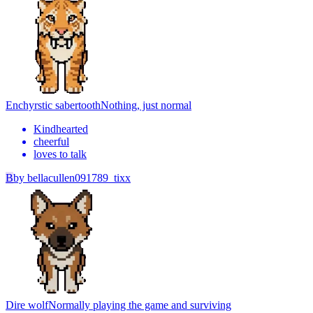
Enchyrstic sabertooth
Nothing, just normal
Kindhearted
cheerful
loves to talk
B
by
bellacullen091789_tixx
Dire wolf
Normally playing the game and surviving